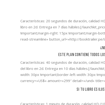
Características: 20 segundos de duración, calidad HD
libro en 2d. Entrega en 7 días hábiles.[/launchkit
!important;margin-right: 15px !important;margin-bott
read-streamline» button_url=»http://booktrailer.p
¿N
Este plan contiene todos lo
Características: 40 segundos de duración, calidad HD
del libro en 2d. Entrega en 10 días hábiles.[/launc
width: 30px !important;border-left-width: 30px !imp
currency=»US$» amount=»299″ detail=»/und» title=
Si tu libro es il
Características: 1 minuto de duración, calidad HD (1