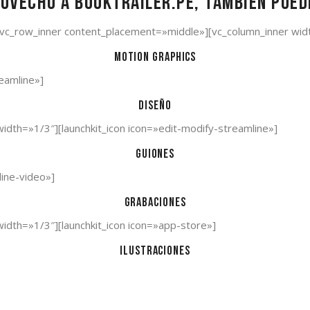
ovecho a Booktrailer.pe, también pue
[vc_row_inner content_placement=»middle»][vc_column_inner widt
Motion graphics
reamline»]
Diseño
width=»1/3″][launchkit_icon icon=»edit-modify-streamline»]
Guiones
line-video»]
Grabaciones
width=»1/3″][launchkit_icon icon=»app-store»]
Ilustraciones