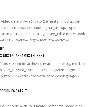
 y video de archivo (Envato Elements), mockup del
ss=».vc_custom_1585534056822{margin-top: 10px
px !important;}»][launchkit_pricing_table icon=»book-
e=»PLUS» layout=»large» feature=»active»]
ne?
os nos encargamos del resto.
, fotos y video de archivo (Envato Elements), mockup
3″ css=».vc_custom_1585533973294{border-right-
 button_url=»http://booktrailer.pe/landingpage/»
opción es para ti.
tos y video de archivo (Envato Elements), mockup del