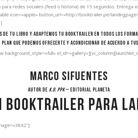
 para redes sociales (feed o historia) de 15 segundos. Entrega en 
g_table icon=»apple» button_url=»http://booktrailer.pe/landingp
]
 tu libro y adaptemos tu booktrailer en todos los formato
lan que podemos ofrecerte y acondicionar de acuerdo a tus
ow background_style=»full» el_id=»gallery»][vc_column][launchkit_
Marco Sifuentes
Autor de
K.O. PPK
– Editorial Planeta
 booktrailer para la
 image=»3842″]