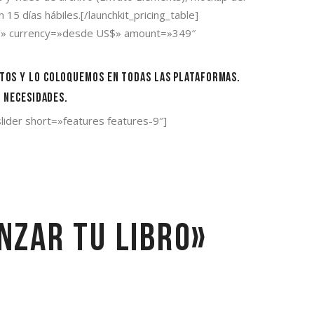
15 días hábiles.[/launchkit_pricing_table]
age/» currency=»desde US$» amount=»349″
s y lo coloquemos en todas las plataformas.
 necesidades.
slider short=»features features-9″]
nzar tu libro»