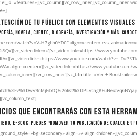
w el_id=»features»][vc_column][vc_row_inner][vc_column_inner wi
e»]
atención de tu público con elementos visuales
oesía, novela, cuento, biografía, investigación y más. Conoc
tube.com/watch?v=V-H7ghh0YD0″ align=»center» css_animation=»
Q»][vc_video link=»»][vc_video link=»https://www.youtube.co
fA»][vc_video link=»https://www.youtube.com/watch?v=-DuPSTkq
WA» align=»center»][vc_video link=»https://www.youtube.com/
/vc_column_inner][/vc_row_inner][vc_btn title=»Ver + Booktrail
atch%3Fv%3DwV9nMjFibtQ%26list%3DPLVcng8EuNeidVq6NYjajrX
][vc_column_text]
icios que encontrarás con esta herra
libro, E-book, puedes promover tu publicación de cualquier 
kground_style=»bg-secondary» align=»v-align-children»][vc_col