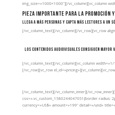
img_size=»1000×1000″][/vc_column][vc_column widt
Pieza importante para la promoción y
Llega a más personas y capta más lectores a un só
[/vc_column_text][/vc_column][/vc_row][vc_row alig
Los contenidos audiovisuales consiguen mayor v
[/vc_column_text][/vc_column][vc_column width=»1
[/vc_row][vc_row el_id=»pricing»][vc_column][vc_ro
[/vc_column_text][/vc_column_inner][/vc_row_inner
css=».vc_custom_1580244047051{border-radius: 2px !
currency=»US$» amount=»199″ detail=»/und» title=