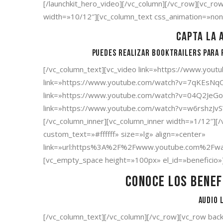
[/launchkit_hero_video][/vc_column][/vc_row][vc_ro
width=»10/12″][vc_column_text css_animation=»non
Capta la 
Puedes realizar booktrailers para p
[/vc_column_text][vc_video link=»https://www.you
link=»https://www.youtube.com/watch?v=7qKEsNqOi8
link=»https://www.youtube.com/watch?v=04Q2JeGol
link=»https://www.youtube.com/watch?v=w6rshzJvS
[/vc_column_inner][vc_column_inner width=»1/12″][
custom_text=»#ffffff» size=»lg» align=»center»
link=»url:https%3A%2F%2Fwww.youtube.com%2Fw
[vc_empty_space height=»100px» el_id=»beneficio»
Conoce los benef
Audio 
[/vc_column_text][/vc_column][/vc_row][vc_row bac