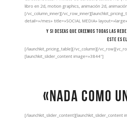
libro en 2d, motion graphics, animación 2d, animación
[/vc_column_inner][/vc_row_inner][launchkit_pricin
detail=»/mes» title=»SOCIAL MEDIA» layout=»large»
Y si deseas que creemos todas las redes de
Este es el p
[/launchkit_pricing_table][/vc_column][/vc_row][vc_r
[launchkit_slider_content image=»3844″]
«Nada como un
[/launchkit_slider_content][launchkit_slider_content