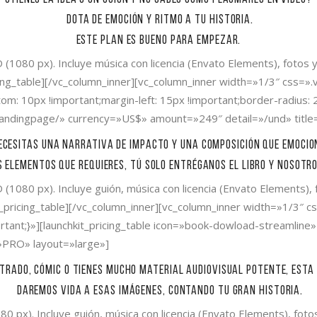
Dota de emoción y ritmo a tu historia.
Este plan es bueno para empezar.
 (1080 px). Incluye música con licencia (Envato Elements), fotos
_pricing_table][/vc_column_inner][vc_column_inner width=»1/3″ c
om: 10px !important;margin-left: 15px !important;border-radius: 2
e/landingpage/» currency=»US$» amount=»249″ detail=»/und» titl
ecesitas una narrativa de impacto y una composición que emocio
s elementos que requieres, tú solo entréganos el libro y nosotr
 (1080 px). Incluye guión, música con licencia (Envato Elements)
hkit_pricing_table][/vc_column_inner][vc_column_inner width=»1/
ortant;}»][launchkit_pricing_table icon=»book-dowload-streamline»
»PRO» layout=»large»]
ustrado, cómic o tienes mucho material audiovisual potente, esta 
Daremos vida a esas imágenes, contando tu gran historia.
080 px). Incluye guión, música con licencia (Envato Elements), fo