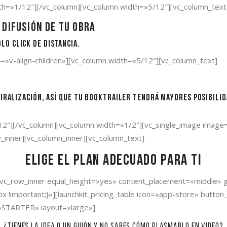
h=»1/12″][/vc_column][vc_column width=»5/12″][vc_column_text
 difusión de tu obra
lo click de distancia.
n=»v-align-children»][vc_column width=»5/12″][vc_column_text]
iralización, así que tu booktrailer tendrá mayores posibilid
/12″][/vc_column][vc_column width=»1/2″][vc_single_image ima
w_inner][vc_column_inner][vc_column_text]
Elige el plan adecuado para ti
][vc_row_inner equal_height=»yes» content_placement=»middle» 
important;}»][launchkit_pricing_table icon=»app-store» button_u
»STARTER» layout=»large»]
¿Tienes la idea o un guión y no sabes cómo plasmarlo en video?