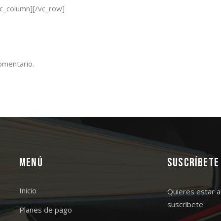
vc_column][/vc_row]
omentario.
Menú
Suscríbete
Inicio
Quieres estar a
suscríbete
Planes de pago