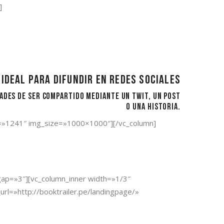
]
Ideal para difundir en redes sociales
ades de ser compartido mediante un twit, un post
o una historia.
ge=»1241″ img_size=»1000×1000″][/vc_column]
gap=»3″][vc_column_inner width=»1/3″
rl=»http://booktrailer.pe/landingpage/»