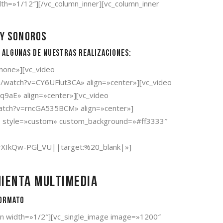
dth=»1/12″][/vc_column_inner][vc_column_inner
 y sonoros
e algunas de nuestras realizaciones:
none»][vc_video
m/watch?v=CY6UFlut3CA» align=»center»][vc_video
9aE» align=»center»][vc_video
watch?v=rncGA535BCM» align=»center»]
ers» style=»custom» custom_background=»#ff3333″
IkQw-PGl_VU||target:%20_blank|»]
mienta multimedia
formato
umn width=»1/2″][vc_single_image image=»1200″