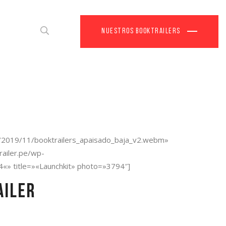
Nuestros Booktrailers
ds/2019/11/booktrailers_apaisado_baja_v2.webm»
ailer.pe/wp-
«» title=»«Launchkit» photo=»3794″]
ailer