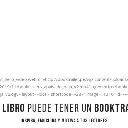
chkit_hero_video webm=»http://booktrailer.pe/wp-content/uploa
2019/11/booktrailers_apaisado_baja_v2.mp4″ ogv=»http://booktr
ja_v2.ogv» layout=»local» shortcode=»287″ image=»1310″ id=»«4
o
libro
puede tener un
booktr
Inspira, emociona y motiva a tus lectores