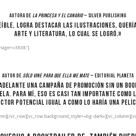
Rocío Noriega
Autora de
La princesa y el canario
– Silver Publishing
eíble, logra destacar las ilustraciones, querí
arte y literatura, lo cual se logró.»
 image=»3838″]
Charlie Becerra
Autor de
Sólo vine para que ella me mate
– Editorial Planeta
 adelante una campaña de promoción sin un bo
vela. Para mí, eso es casi tan importante como l
ector potencial igual a como lo haría una pelíc
_column][/vc_row][vc_row background_style=»bg-dark»][vc_column]