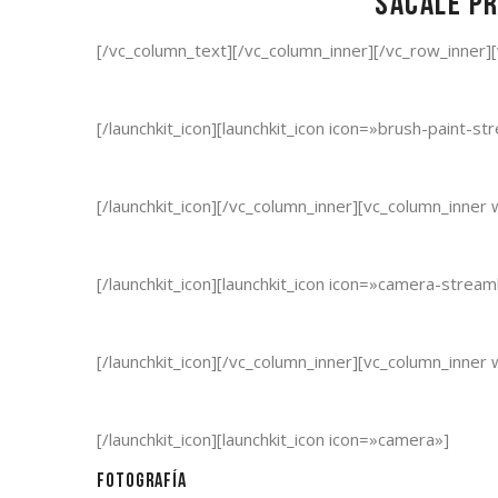
Sácale pr
[/vc_column_text][/vc_column_inner][/vc_row_inner]
[/launchkit_icon][launchkit_icon icon=»brush-paint-st
[/launchkit_icon][/vc_column_inner][vc_column_inner 
[/launchkit_icon][launchkit_icon icon=»camera-stream
[/launchkit_icon][/vc_column_inner][vc_column_inner 
[/launchkit_icon][launchkit_icon icon=»camera»]
Fotografía