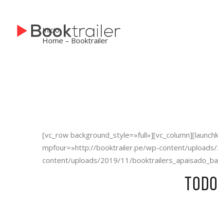
Inicio
Home – Booktrailer
[vc_row background_style=»full»][vc_column][laun
mpfour=»http://booktrailer.pe/wp-content/uploads/
content/uploads/2019/11/booktrailers_apaisado_ba
Tod