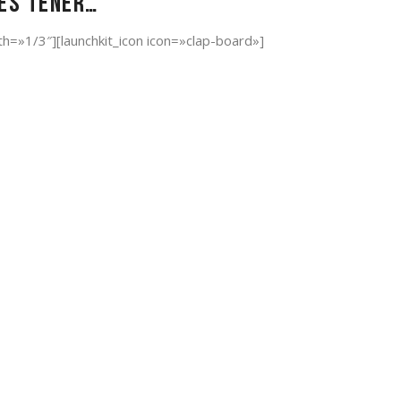
des tener…
h=»1/3″][launchkit_icon icon=»clap-board»]