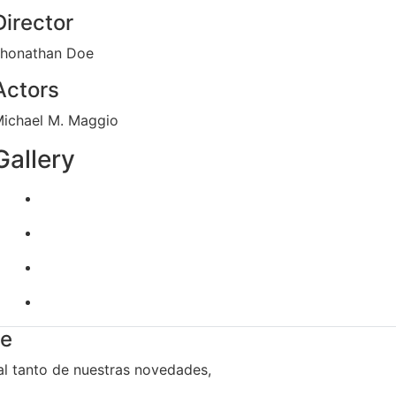
Director
honathan Doe
Actors
ichael M. Maggio
Gallery
te
al tanto de nuestras novedades,