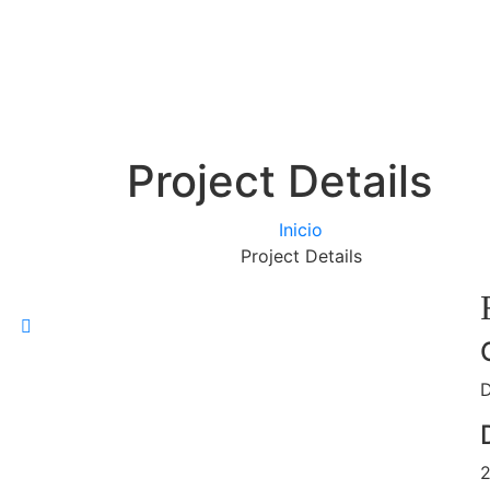
Project Details
Inicio
Project Details
D